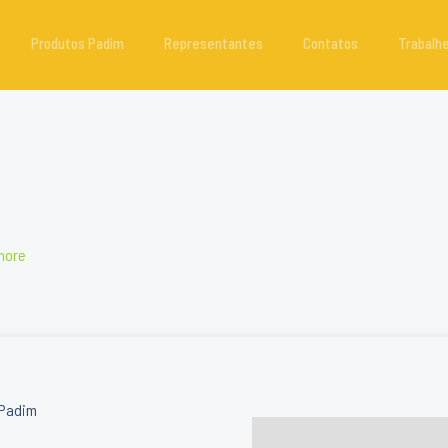
Produtos Padim
Representantes
Contatos
Trabalh
more
Padim