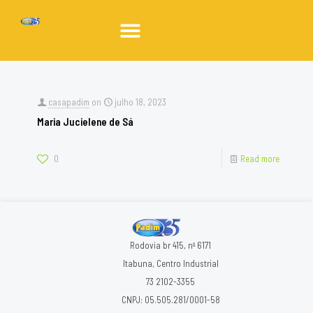
casapadim
on
julho 18, 2023
Maria Jucielene de Sá
0
Read more
Rodovia br 415, nº 6171
Itabuna, Centro Industrial
73 2102-3355
CNPJ: 05.505.281/0001-58