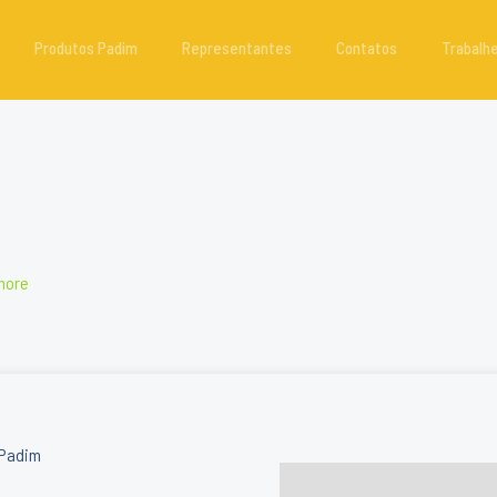
Produtos Padim
Representantes
Contatos
Trabalh
more
Padim