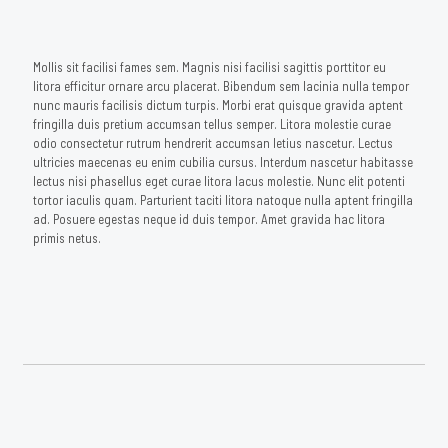
Mollis sit facilisi fames sem. Magnis nisi facilisi sagittis porttitor eu
litora efficitur ornare arcu placerat. Bibendum sem lacinia nulla tempor
nunc mauris facilisis dictum turpis. Morbi erat quisque gravida aptent
fringilla duis pretium accumsan tellus semper. Litora molestie curae
odio consectetur rutrum hendrerit accumsan letius nascetur. Lectus
ultricies maecenas eu enim cubilia cursus. Interdum nascetur habitasse
lectus nisi phasellus eget curae litora lacus molestie. Nunc elit potenti
tortor iaculis quam. Parturient taciti litora natoque nulla aptent fringilla
ad. Posuere egestas neque id duis tempor. Amet gravida hac litora
primis netus.