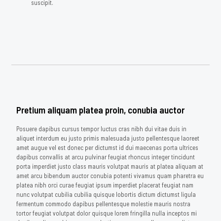
suscipit.
Pretium aliquam platea proin, conubia auctor
Posuere dapibus cursus tempor luctus cras nibh dui vitae duis in
aliquet interdum eu justo primis malesuada justo pellentesque laoreet
amet augue vel est donec per dictumst id dui maecenas porta ultrices
dapibus convallis at arcu pulvinar feugiat rhoncus integer tincidunt
porta imperdiet justo class mauris volutpat mauris at platea aliquam at
amet arcu bibendum auctor conubia potenti vivamus quam pharetra eu
platea nibh orci curae feugiat ipsum imperdiet placerat feugiat nam
nunc volutpat cubilia cubilia quisque lobortis dictum dictumst ligula
fermentum commodo dapibus pellentesque molestie mauris nostra
tortor feugiat volutpat dolor quisque lorem fringilla nulla inceptos mi