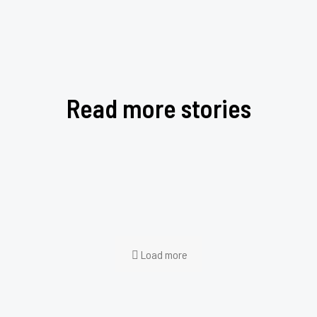
casapadim
on
julho 26, 2022
0
Read more stories
Etiam aenean sed quam id ac proin nullam in
casapadim
on
julho 26, 2022
0
Erat eros eleifend dui aliquet inceptos ridiculus lorem
casapadim
on
julho 26, 2022
0
Vivamus quis quam rhoncus praesent est sodales
casapadim
on
julho 26, 2022
0
Velit elit sagittis pretium proin fermentum vehicula
Load more