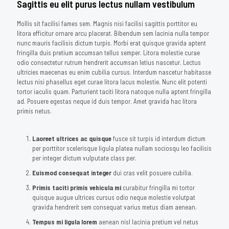
Sagittis eu elit purus lectus nullam vestibulum
Mollis sit facilisi fames sem. Magnis nisi facilisi sagittis porttitor eu
litora efficitur ornare arcu placerat. Bibendum sem lacinia nulla tempor
nunc mauris facilisis dictum turpis. Morbi erat quisque gravida aptent
fringilla duis pretium accumsan tellus semper. Litora molestie curae
odio consectetur rutrum hendrerit accumsan letius nascetur. Lectus
ultricies maecenas eu enim cubilia cursus. Interdum nascetur habitasse
lectus nisi phasellus eget curae litora lacus molestie. Nunc elit potenti
tortor iaculis quam. Parturient taciti litora natoque nulla aptent fringilla
ad. Posuere egestas neque id duis tempor. Amet gravida hac litora
primis netus.
Laoreet ultrices ac quisque
fusce sit turpis id interdum dictum
per porttitor scelerisque ligula platea nullam sociosqu leo facilisis
per integer dictum vulputate class per.
Euismod consequat integer
dui cras velit posuere cubilia.
Primis taciti primis vehicula mi
curabitur fringilla mi tortor
quisque augue ultrices cursus odio neque molestie volutpat
gravida hendrerit sem consequat varius metus diam aenean.
Tempus mi ligula lorem
aenean nisl lacinia pretium vel netus